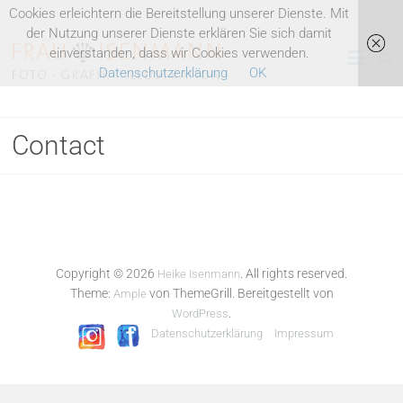
Skip
Cookies erleichtern die Bereitstellung unserer Dienste. Mit
to
der Nutzung unserer Dienste erklären Sie sich damit
Heike
content
einverstanden, dass wir Cookies verwenden.
Datenschutzerklärung
OK
Isenmann
Illustration
Contact
Fotografie
Grafik
Copyright © 2026
. All rights reserved.
Heike Isenmann
Theme:
von ThemeGrill. Bereitgestellt von
Ample
.
WordPress
Datenschutzerklärung
Impressum