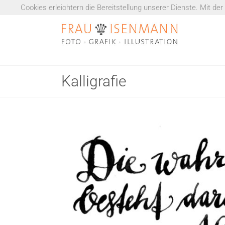
Skip
Cookies erleichtern die Bereitstellung unserer Dienste. Mit d
to
Heike
content
Isenmann
Illustration
Fotografie
Kalligrafie
Grafik