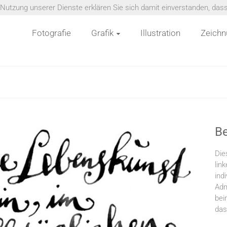
er Nutzung unserer Dienste erklären Sie sich damit einverstanden, da
Fotografie
Grafik
Illustration
Zeichn
Be
Die
lin
ind
Adm
bei
das