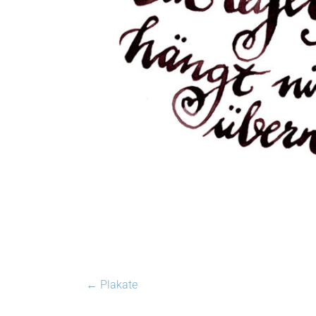
←
Plakate